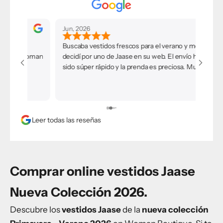
Jun, 2026
May, 202
Buscaba vestidos frescos para el verano y me
Hice un 
man
decidí por uno de Jaase en su web. El envío ha
y me ha 
sido súper rápido y la prenda es preciosa. Muy
encanta 
e,
contenta con la compra.
MIOH o F
presenta
l
Repetiré
.
verano.
Leer todas las reseñas
Comprar online vestidos Jaase
Nueva Colección 2026.
Descubre los
vestidos Jaase
de la
nueva colección