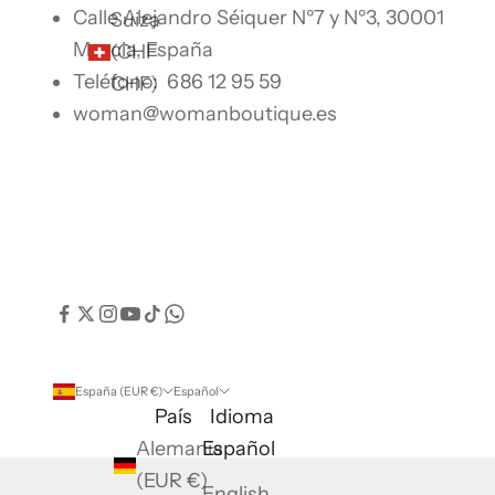
Calle Alejandro Séiquer Nº7 y Nº3, 30001
Suiza
Murcia, España
(CHF
Teléfono:
686 12 95 59
CHF)
woman@womanboutique.es
España (EUR €)
Español
País
Idioma
Alemania
Español
(EUR €)
English