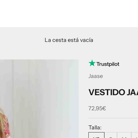
La cesta está vacía
Jaase
VESTIDO J
Precio de oferta
72,95€
Talla: