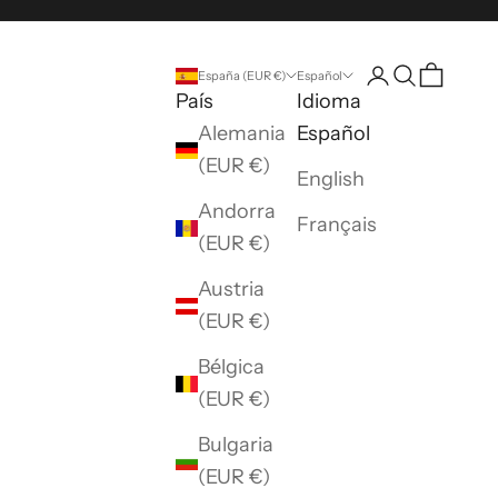
Abrir página d
Abrir búsq
Abrir ce
España (EUR €)
Español
País
Idioma
Alemania
Español
(EUR €)
English
Andorra
Français
(EUR €)
Austria
(EUR €)
Bélgica
(EUR €)
Bulgaria
(EUR €)