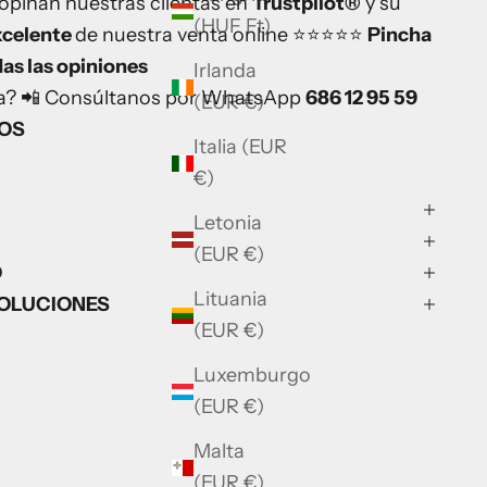
opinan nuestras clientas en
Trustpilot®
y su
(HUF Ft)
xcelente
de nuestra venta online ⭐⭐⭐⭐⭐
Pincha
das las opiniones
Irlanda
lla? 📲 Consúltanos por WhatsApp
686 12 95 59
(EUR €)
DOS
Italia (EUR
€)
Letonia
(EUR €)
O
Lituania
VOLUCIONES
(EUR €)
Luxemburgo
(EUR €)
Malta
(EUR €)