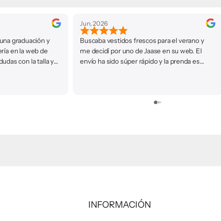
May, 2026
cos para el verano y
Hice un pedido online de una blusa de
 Jaase en su web. El
Cherubina y me ha llegado impecable y súp
ápido y la prenda es
rápido. Me encanta que tengan marcas tan
ta con la compra.
exclusivas como MIOH o Fetiche Suances 
una misma web. La presentación del paque
es súper cuidada. Repetiré sin duda para mi
próximo evento de verano.
INFORMACIÓN