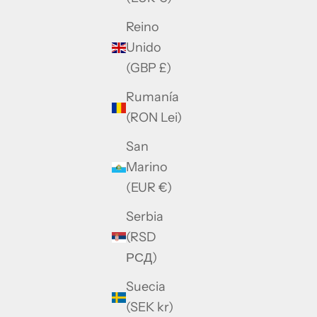
Reino
Unido
(GBP £)
Rumanía
(RON Lei)
San
Marino
(EUR €)
Serbia
(RSD
РСД)
Suecia
(SEK kr)