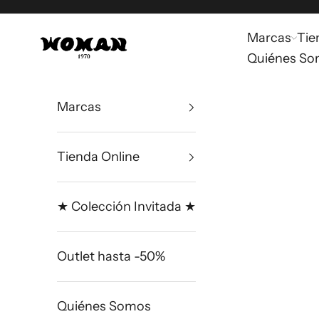
Ir al contenido
Marcas
Tie
Woman Boutique
Quiénes S
Marcas
Tienda Online
★ Colección Invitada ★
Outlet hasta -50%
Quiénes Somos