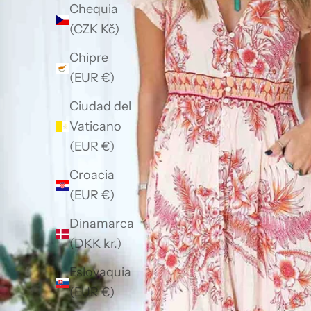
Chequia
(CZK Kč)
Chipre
(EUR €)
Ciudad del
Vaticano
(EUR €)
Croacia
(EUR €)
Dinamarca
(DKK kr.)
Eslovaquia
(EUR €)