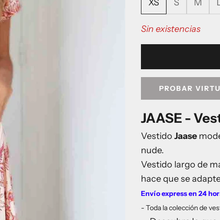
XS
S
M
Sin existencias
PROBAR VIRT
JAASE - Ves
Vestido
Jaase
model
nude.
Vestido largo de m
hace que se adapt
Envío express en 24 ho
- Toda la colección de v