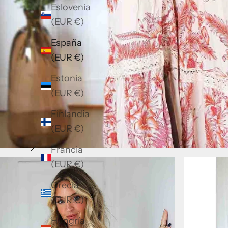
Eslovenia
(EUR €)
España
(EUR €)
Estonia
(EUR €)
Finlandia
(EUR €)
Francia
Anterior
(EUR €)
Grecia
(EUR €)
Hungría