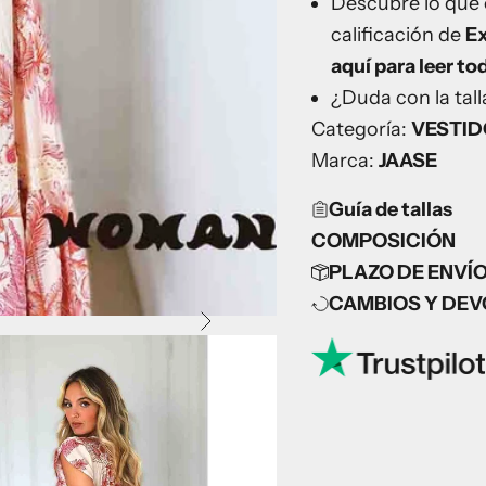
Descubre lo que 
calificación de
E
aquí para leer to
¿Duda con la ta
Categoría:
VESTI
Marca:
JAASE
Guía de tallas
COMPOSICIÓN
PLAZO DE ENVÍ
CAMBIOS Y DE
Siguiente