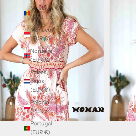
Moldavia
(MDL L)
Mónaco
(EUR €)
Noruega
(EUR €)
Países
Bajos
(EUR €)
Polonia
(PLN zł)
Portugal
(EUR €)