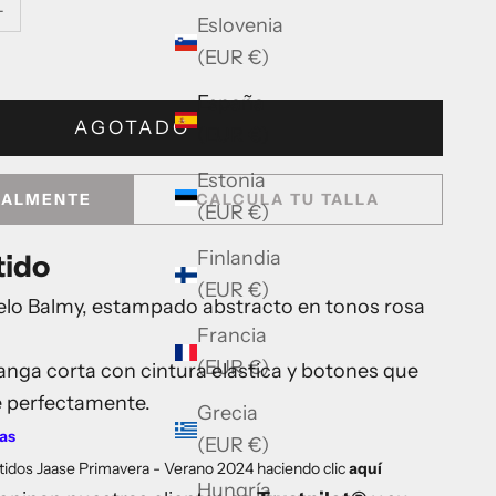
L
Eslovenia
(EUR €)
España
AGOTADO
(EUR €)
Estonia
UALMENTE
CALCULA TU TALLA
(EUR €)
Finlandia
tido
(EUR €)
o Balmy, estampado abstracto en tonos rosa
Francia
(EUR €)
anga corta con cintura elastica y botones que
e perfectamente.
Grecia
ras
(EUR €)
estidos Jaase Primavera - Verano 2024 haciendo
clic
aquí
Hungría