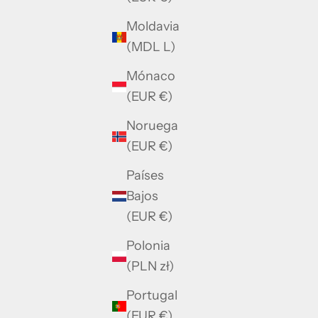
Moldavia
(MDL L)
Mónaco
(EUR €)
Noruega
(EUR €)
Países
Bajos
(EUR €)
Polonia
(PLN zł)
Portugal
(EUR €)