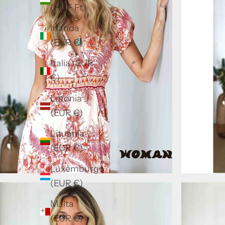
(HUF Ft)
Irlanda
(EUR €)
Italia (EUR
€)
Letonia
(EUR €)
Lituania
(EUR €)
Luxemburgo
(EUR €)
Malta
(EUR €)